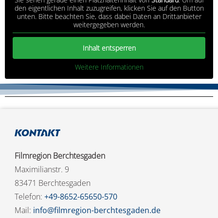
den eigentlichen Inhalt zuzugreifen, klicken Sie auf den Button
unten. Bitte beachten Sie, dass dabei Daten an Drittanbieter
weitergegeben werden.
Inhalt entsperren
Weitere Informationen
Kontakt
Filmregion Berchtesgaden
Maximilianstr. 9
83471 Berchtesgaden
Telefon:
+49-8652-65650-570
Mail:
info@filmregion-berchtesgaden.de