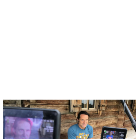
überschreitet sein Bruder Alexander den berühmtesten
Gipfel der Region: den Watzmann! Doch auch winterliche
Skitouren sind hier ein Gipfel an Genuss. Herrliche
Wanderungen führen mit den Rangern des Nationalparks
ins „Tal der Adler“. Und der Almabtrieb ist eine ganz
spezielle Herausforderung für Mensch und Tier, wenn
die Kühe mit Booten über den Königssee gefahren
werden. Wie schrieb schon der berühmte Schriftsteller
und Ehrenbürger von Berchtesgaden, Ludwig Ganghofer,
über diese Gegend: „Herr, wen Du lieb hast, den lässest
Du fallen in dieses Land .“